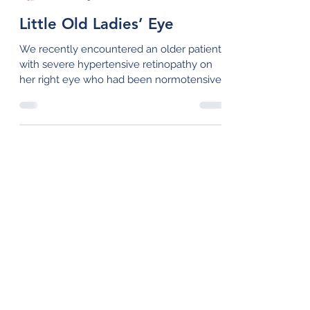
Prof. Dr. Martin Middeke
1. Dez. 2019
1 Min. Lesezeit
Little Old Ladies’ Eye
We recently encountered an older patient
with severe hypertensive retinopathy on
her right eye who had been normotensive
all her life as...