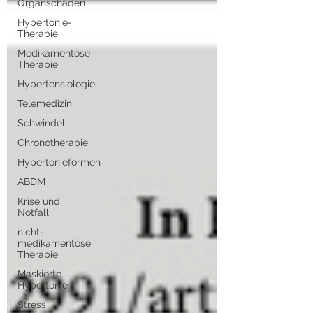
Organschäden
Hypertonie-
Therapie
Medikamentöse
Therapie
Hypertensiologie
Telemedizin
Schwindel
Chronotherapie
Hypertonieformen
ABDM
Krise und
Notfall
nicht-
medikamentöse
Therapie
Maskierte
Hypertonie
Stress