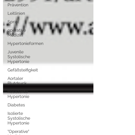
Prävention
Leitlinien
Sprint
operative
Medizin
Hypertonieformen
Juvenile
Systolische
Hypertonie
Gefäßsteifigkeit
Aortaler
Blutdruck
Resistente
Hypertonie
Diabetes
Isolierte
Systolische
Hypertonie
"Operative"