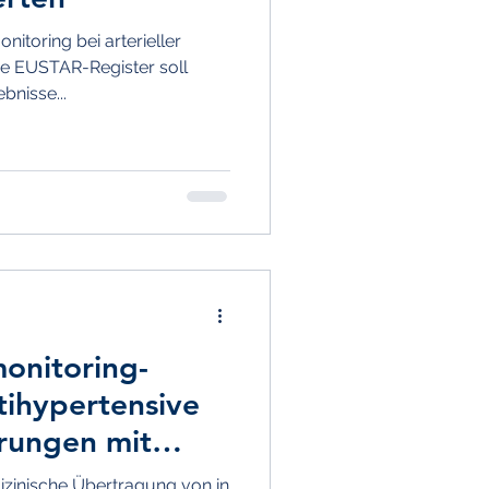
nitoring bei arterieller
herapie
he EUSTAR-Register soll
bnisse...
erative Medizin
Aortaler Blutdruck
onitoring-
ntihypertensive
hrungen mit
izinische Übertragung von in