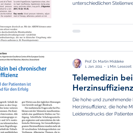
unterschiedlichen Stellenwer
Prof. Dr. Martin Middeke
1. Jan. 2011
1 Min. Lesezeit
Telemedizin bei
Herzinsuffizien
Die hohe und zunehmende P
Herzinsuffizienz, die hohe M
Leidensdrucks der Patienten