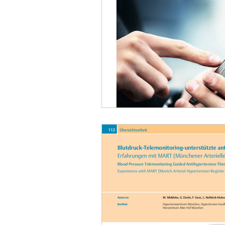
Hypertonieformen
AB
Maskierte Hypertonie
Hypertonieformen
Juv
Resistente Hypertonie