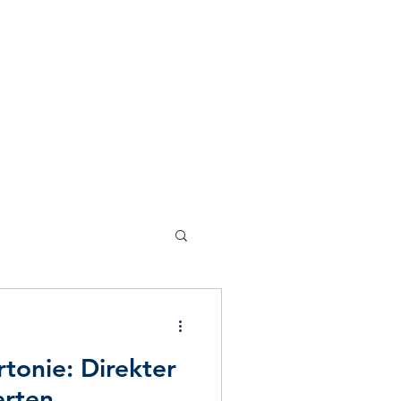
ontakt
erapie
rtonie: Direkter
Chronotherapie
erten