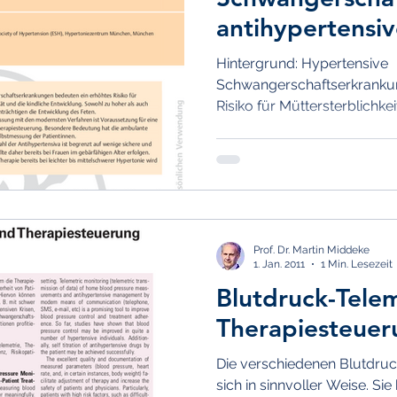
antihypertensi
Hintergrund: Hypertensive
Schwangerschaftserkrankun
Risiko für Müttersterblichkeit
Prof. Dr. Martin Middeke
1. Jan. 2011
1 Min. Lesezeit
Blutdruck-Tele
Therapiesteuer
Die verschiedenen Blutdru
sich in sinnvoller Weise. Si