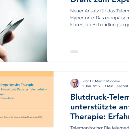
Neuer Ansatz für das Telemo
DM
Krise und Notfall
nicht-medikamentöse T
Hypertonie: Das europäisc
klären, ob Behandlungserge
Stress
Prävention
Leitlinien
Sprint
op
enile Systolische Hypertonie
Gefäßsteifigkeit
Prof. Dr. Martin Middeke
Diabetes
Isolierte Systolische Hypertonie
1. Jan. 2016
1 Min. Lesezeit
Blutdruck-Telem
unterstützte a
Therapie: Erfa
MART
Telemonitoring: Die telemed