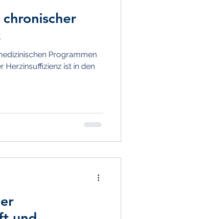
 chronischer
z
lemedizinischen Programmen
 Herzinsuffizienz ist in den
der
ft und