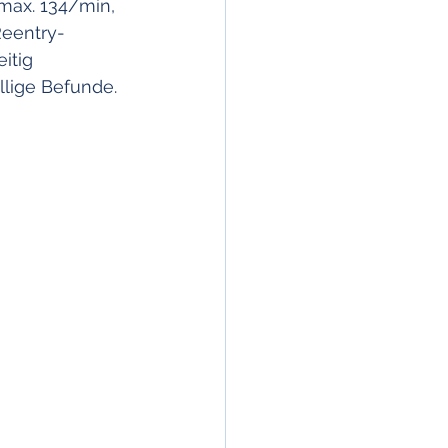
Aortaler Blutdruck
max. 134/min, 
Reentry-
itig 
llige Befunde. 