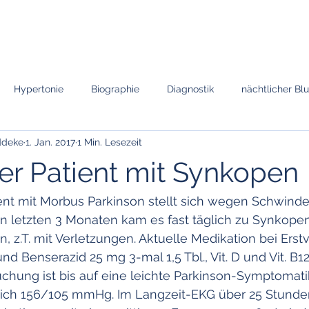
eite
Funktionalitäten
Hypertonie-Test
Informationen
K
Hypertonie
Biographie
Diagnostik
nächtlicher Bl
iddeke
1. Jan. 2017
1 Min. Lesezeit
n
Hypertonie-Therapie
Medikamentöse Therapie
Hyp
ger Patient mit Synkopen
Chronotherapie
Hypertonieformen
ABDM
Krise und 
tient mit Morbus Parkinson stellt sich wegen Schwinde
n letzten 3 Monaten kam es fast täglich zu Synkope
, z.T. mit Verletzungen. Aktuelle Medikation bei Erstv
Maskierte Hypertonie
Stress
Prävention
Leitlinien
 Benserazid 25 mg 3-mal 1,5 Tbl., Vit. D und Vit. B12.
uchung ist bis auf eine leichte Parkinson-Symptomatik 
eich 156/105 mmHg. Im Langzeit-EKG über 25 Stunde