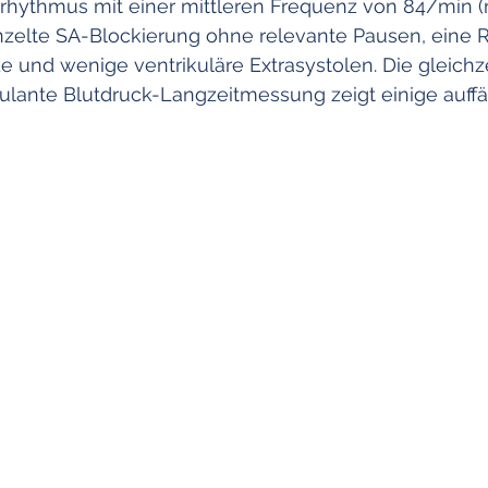
eformen
Juvenile Systolische Hypertonie
Gefäßsteifigkeit
hythmus mit einer mittleren Frequenz von 84/min (
inzelte SA-Blockierung ohne relevante Pausen, eine 
 und wenige ventrikuläre Extrasystolen. Die gleichze
tes
Isolierte Systolische Hypertonie
lante Blutdruck-Langzeitmessung zeigt einige auffä