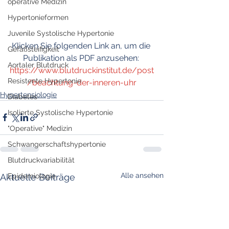
operative Medizin
Hypertonieformen
Juvenile Systolische Hypertonie
Klicken Sie folgenden Link an, um die 
Gefäßsteifigkeit
Publikation als PDF anzusehen: 
Aortaler Blutdruck
https://www.blutdruckinstitut.de/post
Resistente Hypertonie
/beachtung-der-inneren-uhr
Hypertensiologie
Diabetes
Isolierte Systolische Hypertonie
"Operative" Medizin
Schwangerschaftshypertonie
Blutdruckvariabilität
Alle ansehen
Aktuelle Beiträge
Epidemiologie