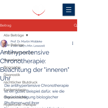
Beitrag
Alle Beiträge
Prof. Dr. Martin Middeke
Alle Beiträge
1. Jan. 2017
1 Min. Lesezeit
Antihypertensive
Pulswellenanalyse
Chronotherapie:
Hypertonie
Biographie
Beachtung der "inneren"
Diagnostik
Uhr
nächtlicher Blutdruck
Die antihypertensive Chronotherapie 
Epidemiologie
ist ein gutes Beispiel dafür, wie die 
Berücksichtigung biologischer 
Organschäden
Rhythmen und ihrer 
Hypertonie-Therapie