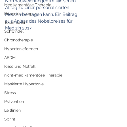
Normabweichungen im klinischen 
Medikamentöse Therapie
Alltag zu einer personalisierten 
Hypertensiologie
Medizin beitragen kann. Ein Beitrag 
aus Anlass des Nobelpreises für 
Telemedizin
Medizin 2017. 
Schwindel
Chronotherapie
Hypertonieformen
ABDM
Krise und Notfall
nicht-medikamentöse Therapie
Maskierte Hypertonie
Stress
Prävention
Leitlinien
Sprint