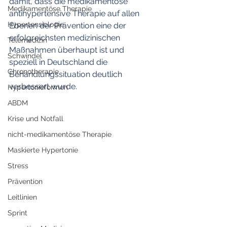
damit, dass die medikamentöse 
Medikamentöse Therapie
antihypertensive Therapie auf allen 
Hypertensiologie
Ebenen der Prävention eine der 
erfolgreichsten medizinischen 
Telemedizin
Maßnahmen überhaupt ist und 
Schwindel
speziell in Deutschland die 
Chronotherapie
Behandlungssituation deutlich 
verbessert wurde. 
Hypertonieformen
ABDM
Krise und Notfall
nicht-medikamentöse Therapie
Maskierte Hypertonie
Stress
Prävention
Leitlinien
Sprint