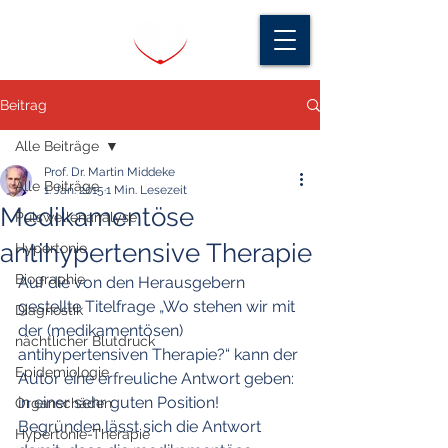
Beitrag
Alle Beiträge
Prof. Dr. Martin Middeke
Alle Beiträge
1. Jan. 2015
1 Min. Lesezeit
Medikamentöse
Pulswellenanalyse
antihypertensive Therapie
Hypertonie
Biographie
Auf die von den Herausgebern 
gestellte Titelfrage „Wo stehen wir mit 
Diagnostik
der (medikamentösen) 
nächtlicher Blutdruck
antihypertensiven Therapie?“ kann der 
Epidemiologie
Autor eine erfreuliche Antwort geben: 
in einer sehr guten Position! 
Organschäden
Begründen lässt sich die Antwort 
Hypertonie-Therapie