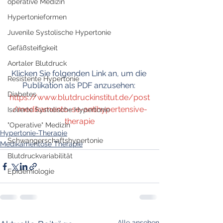
operative Medizin
Hypertonieformen
Juvenile Systolische Hypertonie
Gefäßsteifigkeit
Aortaler Blutdruck
Klicken Sie folgenden Link an, um die 
Resistente Hypertonie
Publikation als PDF anzusehen: 
Diabetes
https://www.blutdruckinstitut.de/post
/medikamento-se-antihypertensive-
Isolierte Systolische Hypertonie
therapie
"Operative" Medizin
Hypertonie-Therapie
Schwangerschaftshypertonie
Medikamentöse Therapie
Blutdruckvariabilität
Epidemiologie
Alle ansehen