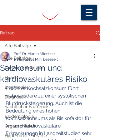
Beitrag
Alle Beiträge
Prof. Dr. Martin Middeke
Alle Beiträge
1. Jan. 2011
1 Min. Lesezeit
Salzkonsum und
Pulswellenanalyse
kardiovaskuläres Risiko
Hypertonie
Biographie
Erhöhter Kochsalzkonsum führt 
insbesondere zu einer systolischen 
Diagnostik
Blutdrucksteigerung. Auch ist die 
nächtlicher Blutdruck
Bedeutung eines hohen 
Epidemiologie
Kochsalzkonsums als Risikofaktor für 
weitere kardiovaskuläre 
Organschäden
Erkrankungen in Langzeitstudien sehr 
Hypertonie-Therapie