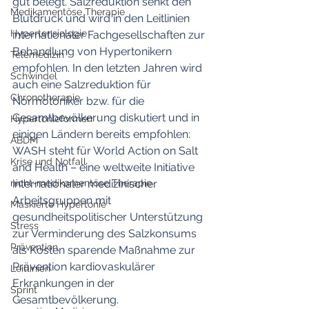
gut belegt. Salzreduktion senkt den 
Medikamentöse Therapie
Blutdruck und wird in den Leitlinien 
Hypertensiologie
internationaler Fachgesellschaften zur 
Behandlung von Hypertonikern 
Telemedizin
empfohlen. In den letzten Jahren wird 
Schwindel
auch eine Salzreduktion für 
Chronotherapie
Normotoniker bzw. für die 
Gesamtbevölkerung diskutiert und in 
Hypertonieformen
einigen Ländern bereits empfohlen: 
ABDM
WASH steht für World Action on Salt 
Krise und Notfall
and Health – eine weltweite Initiative 
nicht-medikamentöse Therapie
internationaler medizinischer 
Arbeitsgruppen mit 
Maskierte Hypertonie
gesundheitspolitischer Unterstützung 
Stress
zur Verminderung des Salzkonsums 
Prävention
als Kosten sparende Maßnahme zur 
Prävention kardiovaskulärer 
Leitlinien
Erkrankungen in der 
Sprint
Gesamtbevölkerung. 